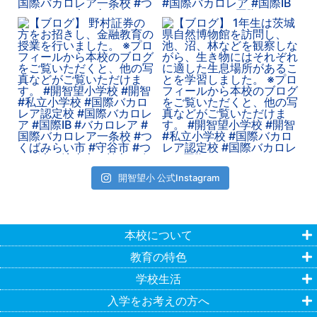
開智望小 公式Instagram
本校について
教育の特色
学校生活
入学をお考えの方へ