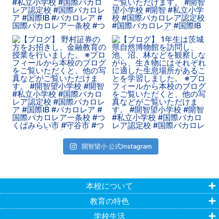
開智望小 公式Instagram
本校について
教育の特色
学校生活