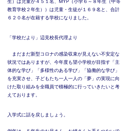
生）は児童が４５１名、MYP（小学６～８年生（中等
教育学校２年生））は児童・生徒が１６９名と、
合計
６２０名が在籍する学校になりました。
「学校だより」辺見校長代理より
まだまだ新型コロナの感染収束が見えない不安定な
状況ではありますが、今年
度も望小学校が目指す「主
体的な学び」「多様性のある学び」「協働的な学び」
を
充実させ、子どもたち一人一人の「夢」の実現に向
けた取り組みを全職員で積極
的に行っていきたいと考
えております。
入学式に話を戻しましょう。
例年は、５
年生のお兄さん、お姉さんと手をつないで