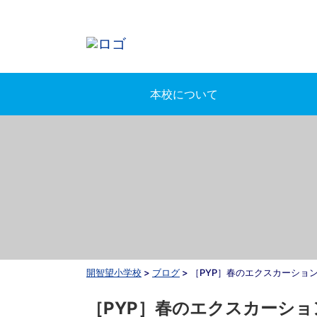
本校について
開智望小学校
>
ブログ
>
［PYP］春のエクスカーショ
［PYP］春のエクスカーシ