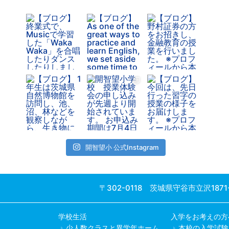
開智望小 公式Instagram
〒302-0118 茨城県守谷市立沢1871
学校生活
入学をお考えの方
少人数クラスと異学年ホーム
本校の入学試験