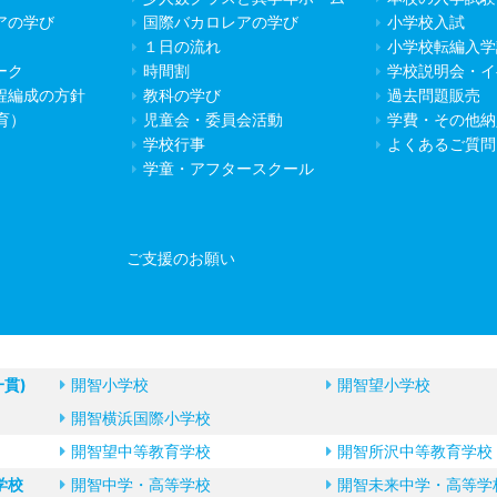
アの学び
国際バカロレアの学び
小学校入試
１日の流れ
小学校転編入学
ーク
時間割
学校説明会・イ
程編成の方針
教科の学び
過去問題販売
教育）
児童会・委員会活動
学費・その他納
学校行事
よくあるご質問
学童・アフタースクール
ご支援のお願い
一貫)
開智小学校
開智望小学校
開智横浜国際小学校
開智望中等教育学校
開智所沢中等教育学校
学校
開智中学・高等学校
開智未来中学・高等学