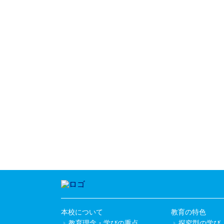
本校について
教育の特色
教育理念・学びの重点
探究型の学び