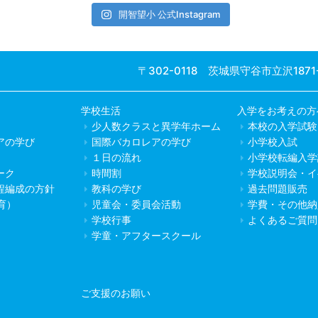
開智望小 公式Instagram
〒302-0118 茨城県守谷市立沢1871
学校生活
入学をお考えの方
少人数クラスと異学年ホーム
本校の入学試験
アの学び
国際バカロレアの学び
小学校入試
１日の流れ
小学校転編入学
ーク
時間割
学校説明会・イ
程編成の方針
教科の学び
過去問題販売
教育）
児童会・委員会活動
学費・その他納
学校行事
よくあるご質問
学童・アフタースクール
ご支援のお願い