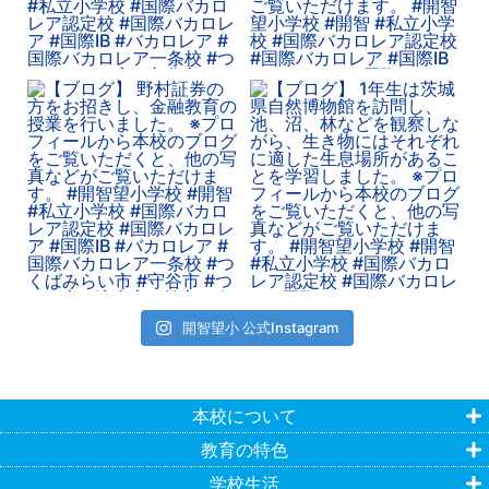
開智望小 公式Instagram
本校について
教育の特色
学校生活