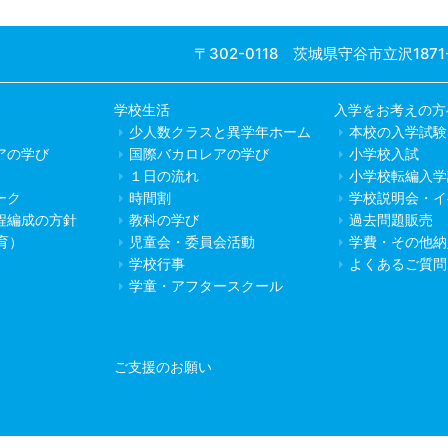
〒302-0118 茨城県守谷市立沢1871
学校生活
入学をお考えの方
少人数クラスと異学年ホーム
本校の入学試験
アの学び
国際バカロレアの学び
小学校入試
１日の流れ
小学校転編入学
ーク
時間割
学校説明会・イ
程編成の方針
教科の学び
過去問題販売
教育）
児童会・委員会活動
学費・その他納
学校行事
よくあるご質問
学童・アフタースクール
ご支援のお願い