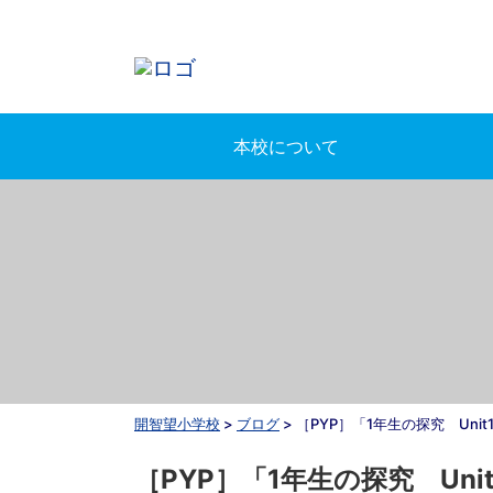
本校について
開智望小学校
>
ブログ
>
［PYP］「1年生の探究 Unit
［PYP］「1年生の探究 Unit