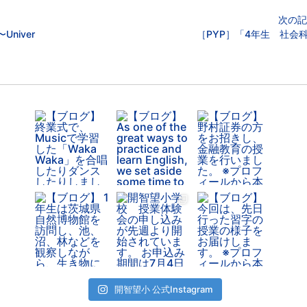
次の記
niver
［PYP］「4年生 社会
開智望小 公式Instagram