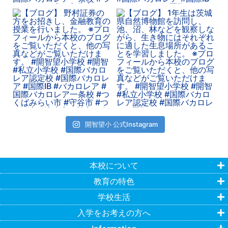
開智望小 公式Instagram
本校について
教育の特色
学校生活
入学をお考えの方へ