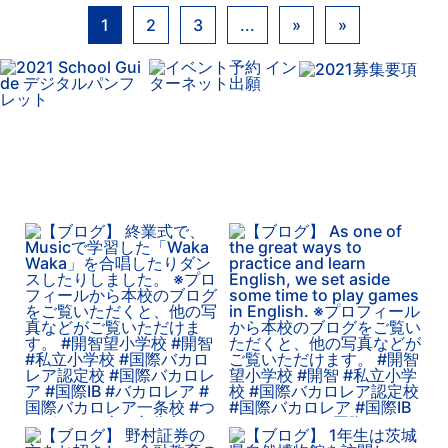
1
2
3
...
»
»