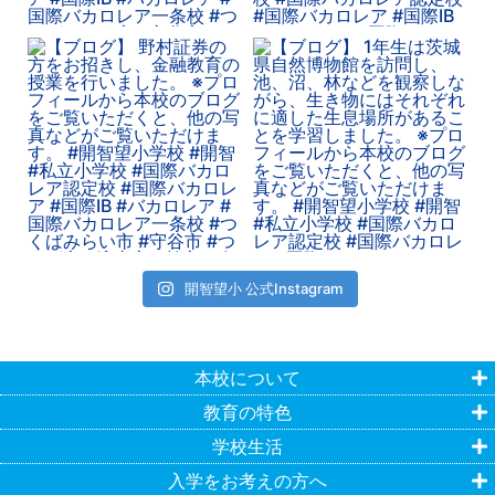
開智望小 公式Instagram
本校について
教育の特色
学校生活
入学をお考えの方へ