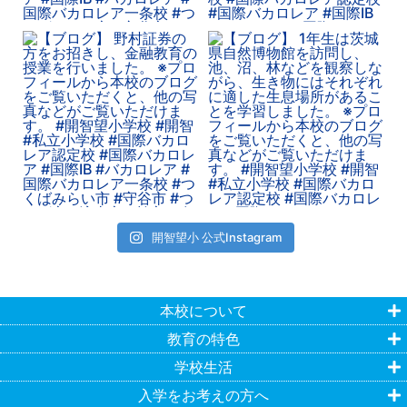
開智望小 公式Instagram
本校について
教育の特色
学校生活
入学をお考えの方へ