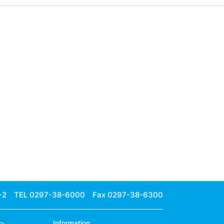
-2
TEL 0297-38-6000 Fax 0297-38-6300
へ
Information