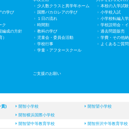
少人数クラスと異学年ホーム
本校の入学試験
アの学び
国際バカロレアの学び
小学校入試
１日の流れ
小学校転編入学
ーク
時間割
学校説明会・イ
程編成の方針
教科の学び
過去問題販売
教育）
児童会・委員会活動
学費・その他納
学校行事
よくあるご質問
学童・アフタースクール
ご支援のお願い
一貫)
開智小学校
開智望小学校
開智横浜国際小学校
開智望中等教育学校
開智所沢中等教育学校