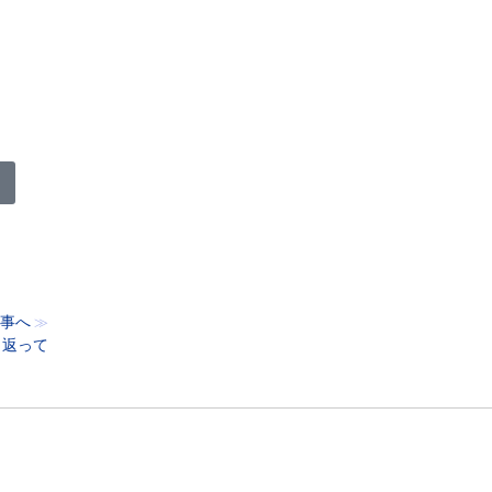
事へ
≫
り返って