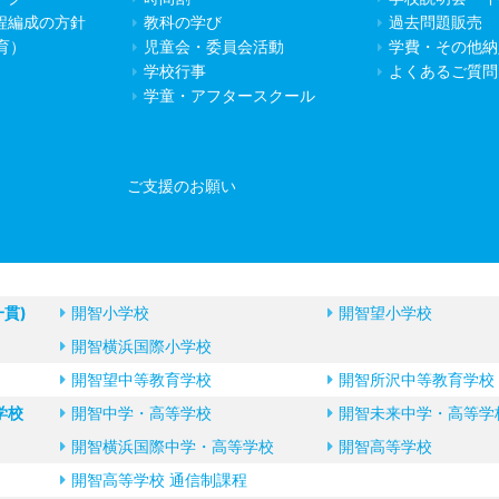
程編成の方針
教科の学び
過去問題販売
教育）
児童会・委員会活動
学費・その他納
学校行事
よくあるご質問
学童・アフタースクール
ご支援のお願い
一貫)
開智小学校
開智望小学校
開智横浜国際小学校
開智望中等教育学校
開智所沢中等教育学校
学校
開智中学・高等学校
開智未来中学・高等学
開智横浜国際中学・高等学校
開智高等学校
開智高等学校 通信制課程