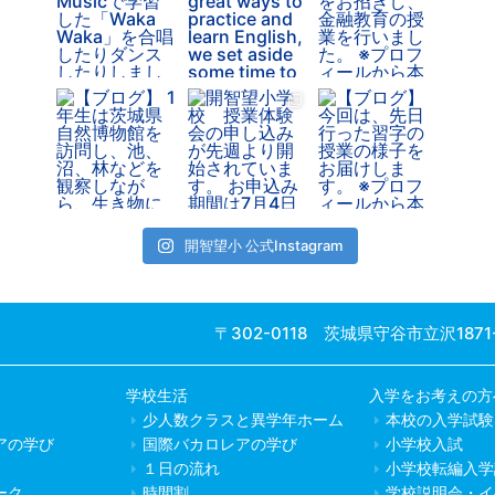
開智望小 公式Instagram
〒302-0118 茨城県守谷市立沢1871
学校生活
入学をお考えの方
少人数クラスと異学年ホーム
本校の入学試験
アの学び
国際バカロレアの学び
小学校入試
１日の流れ
小学校転編入学
ーク
時間割
学校説明会・イ