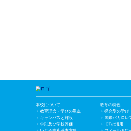
本校について
教育の特色
教育理念・学びの重点
探究型の学び
キャンパスと施設
国際バカロレ
学則及び学校評価
ICTの活用
いじめ防止基本方針
フィールドワ