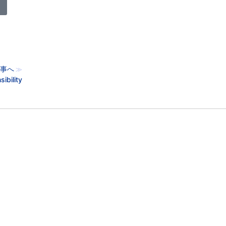
事へ
≫
bility