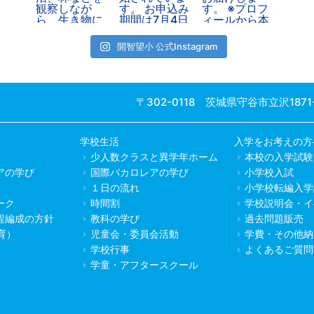
開智望小 公式Instagram
〒302-0118 茨城県守谷市立沢1871
学校生活
入学をお考えの方
少人数クラスと異学年ホーム
本校の入学試験
アの学び
国際バカロレアの学び
小学校入試
１日の流れ
小学校転編入学
ーク
時間割
学校説明会・イ
程編成の方針
教科の学び
過去問題販売
教育）
児童会・委員会活動
学費・その他納
学校行事
よくあるご質問
学童・アフタースクール