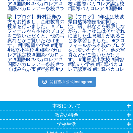
開智望小 公式Instagram
本校について
教育の特色
学校生活