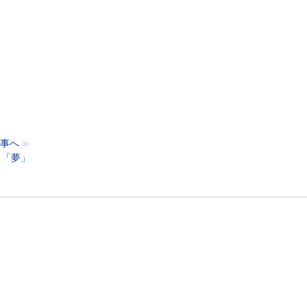
事へ
≫
「夢」