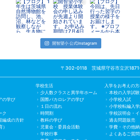
開智望小 公式Instagram
〒302-0118 茨城県守谷市立沢1871
学校生活
入学をお考えの方
少人数クラスと異学年ホーム
本校の入学試験
アの学び
国際バカロレアの学び
小学校入試
１日の流れ
小学校転編入学
ーク
時間割
学校説明会・イ
程編成の方針
教科の学び
過去問題販売
教育）
児童会・委員会活動
学費・その他納
学校行事
よくあるご質問