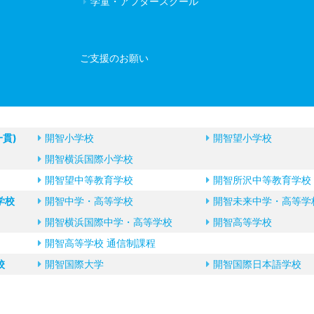
学童・アフタースクール
ご支援のお願い
一貫)
開智小学校
開智望小学校
開智横浜国際小学校
開智望中等教育学校
開智所沢中等教育学校
学校
開智中学・高等学校
開智未来中学・高等学
開智横浜国際中学・高等学校
開智高等学校
開智高等学校 通信制課程
校
開智国際大学
開智国際日本語学校
©︎Kaichi Nozomi Primary & Secondary School