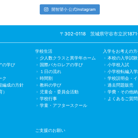
開智望小 公式Instagram
〒302-0118 茨城県守谷市立沢1871
学校生活
入学をお考えの方
少人数クラスと異学年ホーム
本校の入学試験
アの学び
国際バカロレアの学び
小学校入試
１日の流れ
小学校転編入学
ーク
時間割
学校説明会・イ
程編成の方針
教科の学び
過去問題販売
教育）
児童会・委員会活動
学費・その他納
学校行事
よくあるご質問
学童・アフタースクール
ご支援のお願い