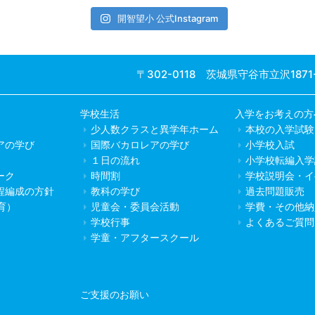
開智望小 公式Instagram
〒302-0118 茨城県守谷市立沢1871
学校生活
入学をお考えの方
少人数クラスと異学年ホーム
本校の入学試験
アの学び
国際バカロレアの学び
小学校入試
１日の流れ
小学校転編入学
ーク
時間割
学校説明会・イ
程編成の方針
教科の学び
過去問題販売
教育）
児童会・委員会活動
学費・その他納
学校行事
よくあるご質問
学童・アフタースクール
ご支援のお願い