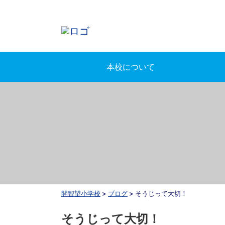
本校について
開智望小学校
>
ブログ
>
そうじって大切！
そうじって大切！