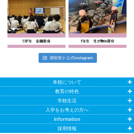
開智望小 公式Instagram
本校について
教育の特色
学校生活
入学をお考えの方へ
Information
採用情報