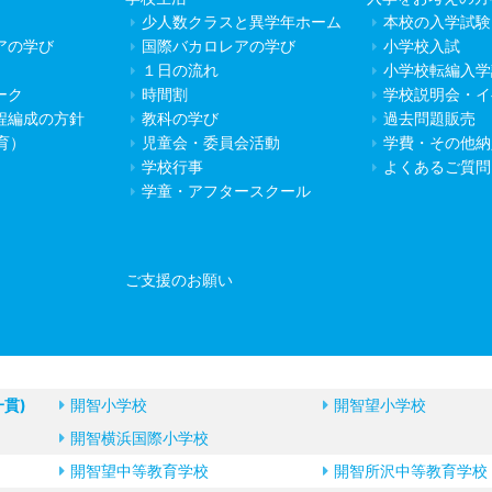
少人数クラスと異学年ホーム
本校の入学試験
アの学び
国際バカロレアの学び
小学校入試
１日の流れ
小学校転編入学
ーク
時間割
学校説明会・イ
程編成の方針
教科の学び
過去問題販売
教育）
児童会・委員会活動
学費・その他納
学校行事
よくあるご質問
学童・アフタースクール
ご支援のお願い
一貫)
開智小学校
開智望小学校
開智横浜国際小学校
開智望中等教育学校
開智所沢中等教育学校