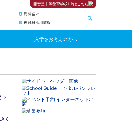
開智望中等教育学校HPはこちら
資料請求
教職員採用情報
入学をお考えの方へ
持つ
大きく