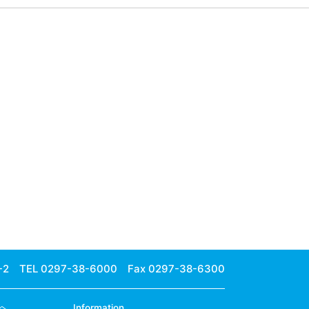
-2
TEL 0297-38-6000 Fax 0297-38-6300
へ
Information