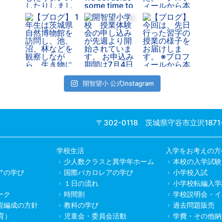
開智望小 公式Instagram
〒302-0118 茨城県守谷市立沢1871
学校生活
入学をお考えの方
少人数クラスと異学年ホーム
本校の入学試験
アの学び
国際バカロレアの学び
小学校入試
１日の流れ
小学校転編入学
ーク
時間割
学校説明会・イ
程編成の方針
教科の学び
過去問題販売
教育）
児童会・委員会活動
学費・その他納