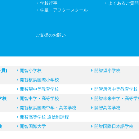
学校行事
よくあるご質問
学童・アフタースクール
ご支援のお願い
一貫)
開智小学校
開智望小学校
開智横浜国際小学校
開智望中等教育学校
開智所沢中等教育学校
学校
開智中学・高等学校
開智未来中学・高等学
開智横浜国際中学・高等学校
開智高等学校
開智高等学校 通信制課程
校
開智国際大学
開智国際日本語学校