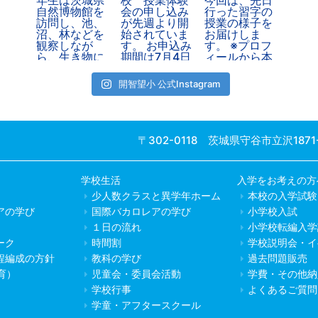
開智望小 公式Instagram
〒302-0118 茨城県守谷市立沢1871
学校生活
入学をお考えの方
少人数クラスと異学年ホーム
本校の入学試験
アの学び
国際バカロレアの学び
小学校入試
１日の流れ
小学校転編入学
ーク
時間割
学校説明会・イ
程編成の方針
教科の学び
過去問題販売
教育）
児童会・委員会活動
学費・その他納
学校行事
よくあるご質問
学童・アフタースクール