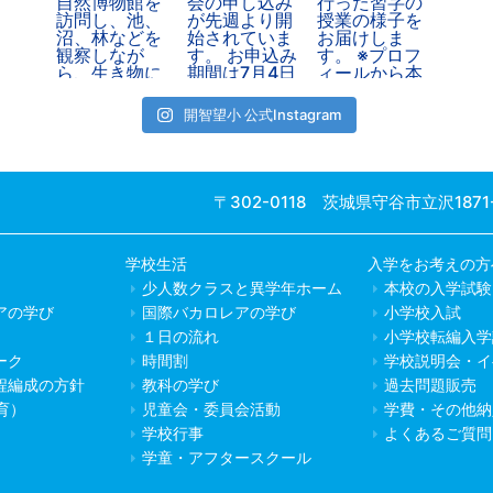
開智望小 公式Instagram
〒302-0118 茨城県守谷市立沢1871
学校生活
入学をお考えの方
少人数クラスと異学年ホーム
本校の入学試験
アの学び
国際バカロレアの学び
小学校入試
１日の流れ
小学校転編入学
ーク
時間割
学校説明会・イ
程編成の方針
教科の学び
過去問題販売
教育）
児童会・委員会活動
学費・その他納
学校行事
よくあるご質問
学童・アフタースクール