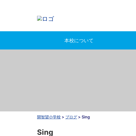
本校について
開智望小学校
>
ブログ
>
Sing
Sing