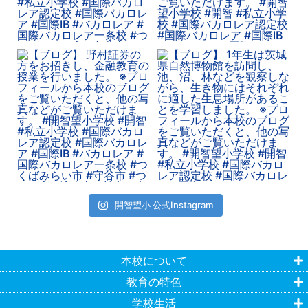
開智望小 公式Instagram
本校について
教育の特色
学校生活