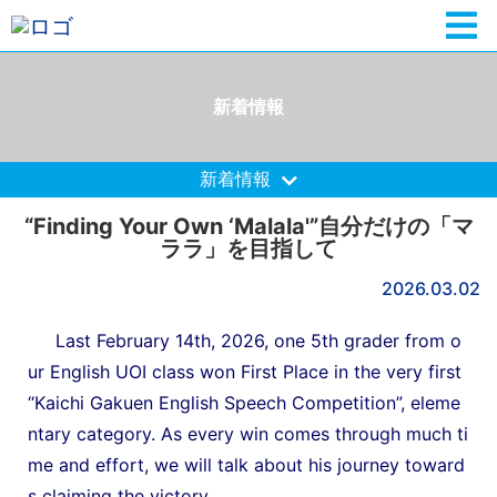
新着情報
新着情報
“Finding Your Own ‘Malala'”自分だけの「マ
ララ」を目指して
2026.03.02
Last February 14th, 2026, one 5th grader from o
ur English UOI class won First Place in the very first
“Kaichi Gakuen English Speech Competition”, eleme
ntary category. As every win comes through much ti
me and effort, we will talk about his journey toward
s claiming the victory.