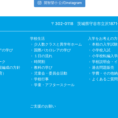
開智望小 公式Instagram
〒302-0118 茨城県守谷市立沢1871
学校生活
入学をお考えの方
少人数クラスと異学年ホーム
本校の入学試験
アの学び
国際バカロレアの学び
小学校入試
１日の流れ
小学校転編入学
ーク
時間割
学校説明会・イ
程編成の方針
教科の学び
過去問題販売
教育）
児童会・委員会活動
学費・その他納
学校行事
よくあるご質問
学童・アフタースクール
ご支援のお願い