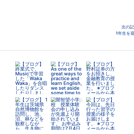
次の記
1年生を