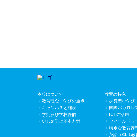
本校について
教育の特色
教育理念・学びの重点
探究型の学び
キャンパスと施設
国際バカロレ
学則及び学校評価
ICTの活用
いじめ防止基本方針
フィールドワ
特別な教育課
英語（CLIL