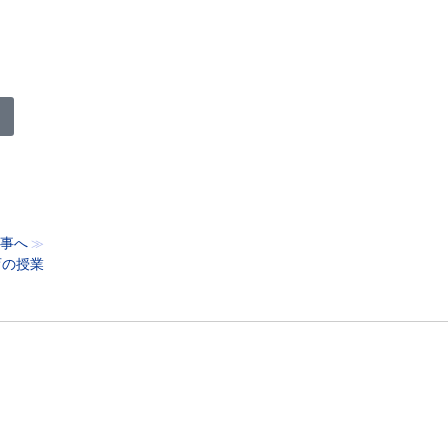
事へ
≫
育の授業