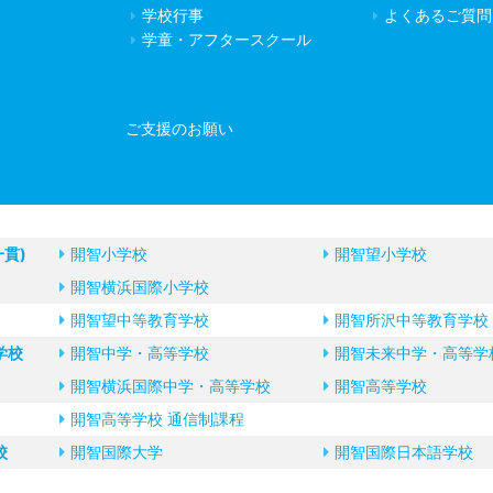
学校行事
よくあるご質問
学童・アフタースクール
ご支援のお願い
一貫)
開智小学校
開智望小学校
開智横浜国際小学校
開智望中等教育学校
開智所沢中等教育学校
学校
開智中学・高等学校
開智未来中学・高等学
開智横浜国際中学・高等学校
開智高等学校
開智高等学校 通信制課程
校
開智国際大学
開智国際日本語学校