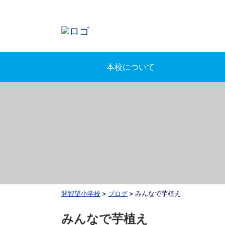
本校について
開智望小学校
>
ブログ
>
みんなで芋植え
みんなで芋植え