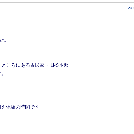
202
た。
たところにある古民家・旧松本邸。
す。
植え体験の時間です。