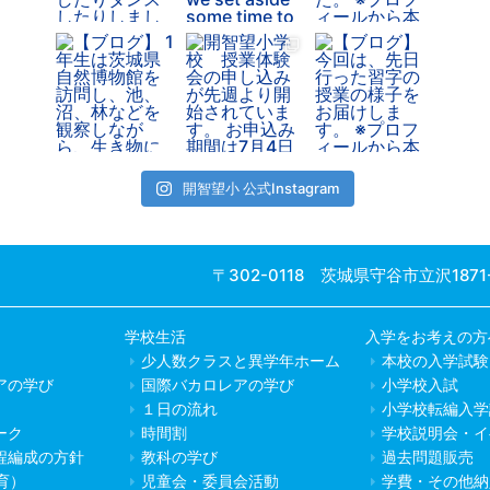
開智望小 公式Instagram
〒302-0118 茨城県守谷市立沢1871
学校生活
入学をお考えの方
少人数クラスと異学年ホーム
本校の入学試験
アの学び
国際バカロレアの学び
小学校入試
１日の流れ
小学校転編入学
ーク
時間割
学校説明会・イ
程編成の方針
教科の学び
過去問題販売
教育）
児童会・委員会活動
学費・その他納