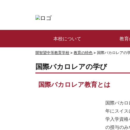
本校について
教育
開智望中等教育学校
>
教育の特色
>
国際バカロレアの
国際バカロレアの学び
国際バカロレア教育とは
国際バカロレア機
年にスイス
学入学資格
の授与のみ