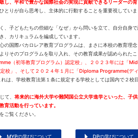
敬し、平和で豊かな国際社会の実現に貢献できるリーダーの育
ひとりが自ら思考し、主体的に行動することを重要視していま
く、子どもたちの些細な「なぜ」から問いを立て、自分自身で
き、カリキュラムを編成しています。
心の国際バカロレア教育プログラムは、まさに本校の教育理念
よりそのプログラムを取り入れ、その教育成果が認められたこ
rogramme（初等教育プログラム）認定校」、２０２３年には「Midd
)認定校」、そして２０２４年１月に「Diploma Programme(デ
これは、学校教育法第１条に規定する学校としては国内で２校
通じて、
将来的に海外大学や難関国公立大学進学といった、子供
教育活動を行っています。
をご覧ください。
MYPの学びについて
DPの学びについて