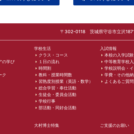
〒302-0118 茨城県守谷市立沢1871
学校生活
入試情報
クラス・コース
本校の入学試験
アの学び
１日の流れ
中等教育学校入
時間割
学校説明会・イ
ーク
教科・授業時間数
学費・その他納
習熟度別授業（英語・数学）
よくあるご質問
総合学習・奉仕活動
生徒会・委員会活動
学校行事
部活動・同好会活動
大村博士特集
ご支援のお願い