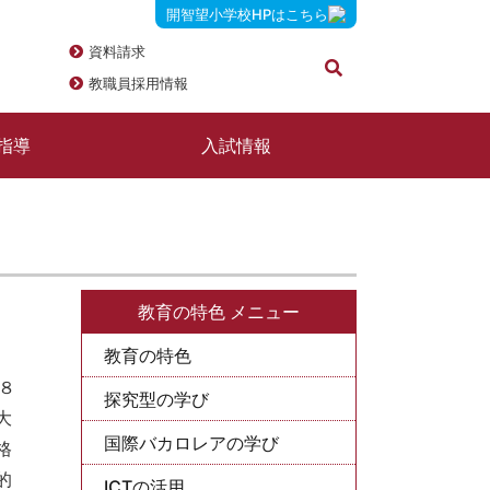
開智望小学校HPはこちら
資料請求
教職員採用情報
指導
入試情報
教育の特色 メニュー
教育の特色
６８
探究型の学び
大
国際バカロレアの学び
格
的
ICTの活用