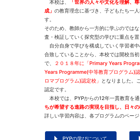
本校は、
「世界の人々や文化を理解、尊
成」
の教育理念に基づき、子どもたち一人
す。
そのため、教師から一方的に学ぶのではな
査・検証していく探究型の学びに重点を置
自分自身で学びを構成していく学習者中
合致していることから、本校では開校当初
で、
２０１８年に「Primary Years P
Years Programme(中等教育プログラム
ロマプログラム)認定校」
となりました。
認定です。
本校では、PYPからの12年一貫教育を
ちが希望する進路の実現を目指し、日々の
詳しい学習内容は、各プログラムのページ
PYPの学びについて