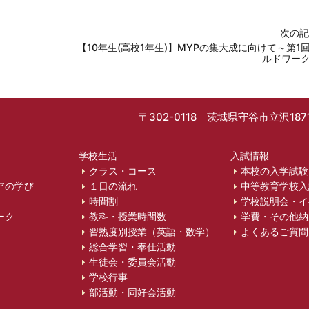
次の記
【10年生(高校1年生)】MYPの集大成に向けて～第1
ルドワー
〒302-0118 茨城県守谷市立沢1871
学校生活
入試情報
クラス・コース
本校の入学試験
アの学び
１日の流れ
中等教育学校入
時間割
学校説明会・イ
ーク
教科・授業時間数
学費・その他納
習熟度別授業（英語・数学）
よくあるご質問
総合学習・奉仕活動
生徒会・委員会活動
学校行事
部活動・同好会活動