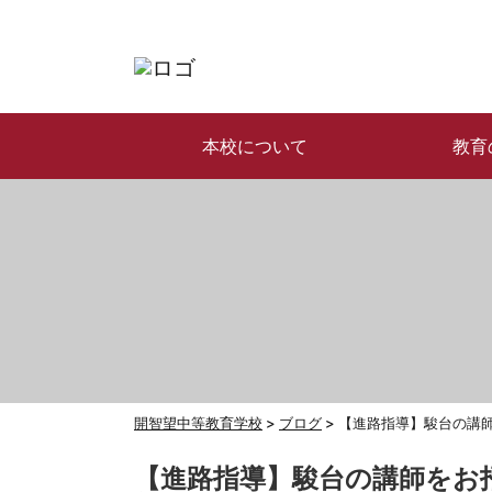
本校について
教育
開智望中等教育学校
>
ブログ
>
【進路指導】駿台の講
【進路指導】駿台の講師をお