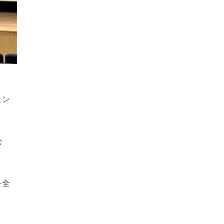
ヒン
公
を全